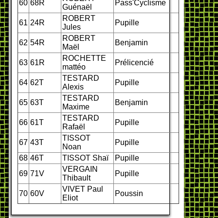
60
68R
Pass'Cyclisme
Guénaël
ROBERT
61
24R
Pupille
Jules
ROBERT
62
54R
Benjamin
Maël
ROCHETTE
63
61R
Prélicencié
mattéo
TESTARD
64
62T
Pupille
Alexis
TESTARD
65
63T
Benjamin
Maxime
TESTARD
66
61T
Pupille
Rafaël
TISSOT
67
43T
Pupille
Noan
68
46T
TISSOT Shaï
Pupille
VERGAIN
69
71V
Pupille
Thibault
VIVET Paul
70
60V
Poussin
Eliot