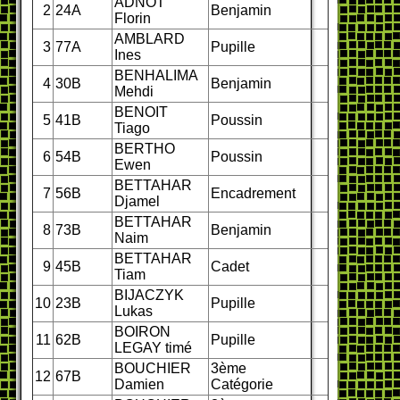
ADNOT
2
24A
Benjamin
Florin
AMBLARD
3
77A
Pupille
Ines
BENHALIMA
4
30B
Benjamin
Mehdi
BENOIT
5
41B
Poussin
Tiago
BERTHO
6
54B
Poussin
Ewen
BETTAHAR
7
56B
Encadrement
Djamel
BETTAHAR
8
73B
Benjamin
Naim
BETTAHAR
9
45B
Cadet
Tiam
BIJACZYK
10
23B
Pupille
Lukas
BOIRON
11
62B
Pupille
LEGAY timé
BOUCHIER
3ème
12
67B
Damien
Catégorie