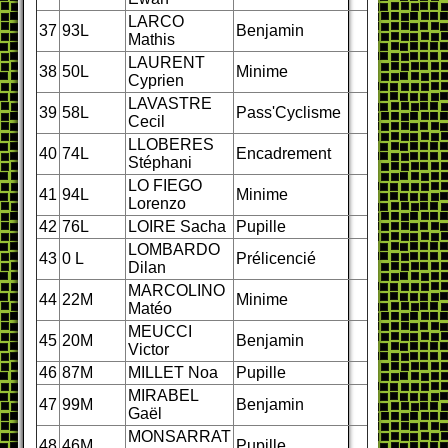
LARCO
37
93L
Benjamin
Mathis
LAURENT
38
50L
Minime
Cyprien
LAVASTRE
39
58L
Pass'Cyclisme
Cecil
LLOBERES
40
74L
Encadrement
Stéphani
LO FIEGO
41
94L
Minime
Lorenzo
42
76L
LOIRE Sacha
Pupille
LOMBARDO
43
0 L
Prélicencié
Dilan
MARCOLINO
44
22M
Minime
Matéo
MEUCCI
45
20M
Benjamin
Victor
46
87M
MILLET Noa
Pupille
MIRABEL
47
99M
Benjamin
Gaël
MONSARRAT
48
46M
Pupille