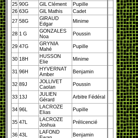
25
90G
GIL Clément
Pupille
26
63G
GIL Mathis
Cadet
GIRAUD
27
58G
Minime
Edgar
GONZALES
28
1 G
Poussin
Noa
GRYNIA
29
47G
Pupille
Mahé
HUSSON
30
18H
Minime
Elie
HYVERNAT
31
96H
Benjamin
Amber
JOLLIVET
32
89J
Poussin
Caolan
JULIEN
33
13J
Arbitre Fédéral
Gérard
LACROZE
34
96L
Pupille
Elias
LACROZE
35
47L
Prélicencié
Joshua
LAFOND
36
43L
Benjamin
Ewan