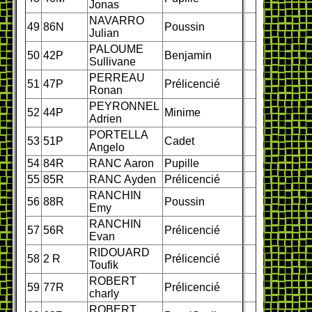
Jonas
NAVARRO
49
86N
Poussin
Julian
PALOUME
50
42P
Benjamin
Sullivane
PERREAU
51
47P
Prélicencié
Ronan
PEYRONNEL
52
44P
Minime
Adrien
PORTELLA
53
51P
Cadet
Angelo
54
84R
RANC Aaron
Pupille
55
85R
RANC Ayden
Prélicencié
RANCHIN
56
88R
Poussin
Emy
RANCHIN
57
56R
Prélicencié
Evan
RIDOUARD
58
2 R
Prélicencié
Toufik
ROBERT
59
77R
Prélicencié
charly
ROBERT