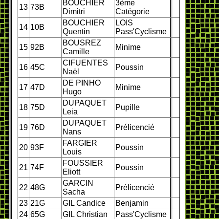
BOUCHIER
3ème
13
73B
Dimitri
Catégorie
BOUCHIER
LOIS
14
10B
Quentin
Pass'Cyclisme
BOUSREZ
15
92B
Minime
Camille
CIFUENTES
16
45C
Poussin
Naël
DE PINHO
17
47D
Minime
Hugo
DUPAQUET
18
75D
Pupille
Leia
DUPAQUET
19
76D
Prélicencié
Nans
FARGIER
20
93F
Poussin
Louis
FOUSSIER
21
74F
Poussin
Eliott
GARCIN
22
48G
Prélicencié
Sacha
23
21G
GIL Candice
Benjamin
24
65G
GIL Christian
Pass'Cyclisme