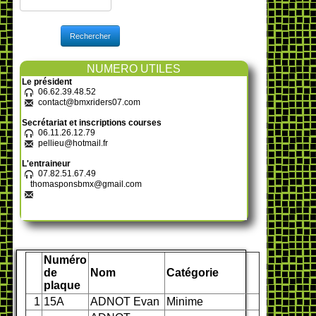
Rechercher
NUMERO UTILES
Le président
06.62.39.48.52
contact@bmxriders07.com
Secrétariat et inscriptions courses
06.11.26.12.79
pellieu@hotmail.fr
L'entraineur
07.82.51.67.49
thomasponsbmx@gmail.com
Numéro
de
Nom
Catégorie
plaque
1
15A
ADNOT Evan
Minime