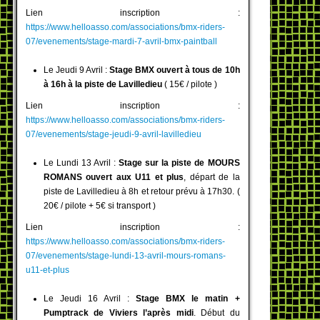
Lien inscription :
https://www.helloasso.com/associations/bmx-riders-
07/evenements/stage-mardi-7-avril-bmx-paintball
Le Jeudi 9 Avril :
Stage BMX ouvert à tous de 10h
à 16h à la piste de Lavilledieu
( 15€ / pilote )
Lien inscription :
https://www.helloasso.com/associations/bmx-riders-
07/evenements/stage-jeudi-9-avril-lavilledieu
Le Lundi 13 Avril :
Stage sur la piste de MOURS
ROMANS ouvert aux U11 et plus
, départ de la
piste de Lavilledieu à 8h et retour prévu à 17h30. (
20€ / pilote + 5€ si transport )
Lien inscription :
https://www.helloasso.com/associations/bmx-riders-
07/evenements/stage-lundi-13-avril-mours-romans-
u11-et-plus
Le Jeudi 16 Avril :
Stage BMX le matin +
Pumptrack de Viviers l’après midi
. Début du