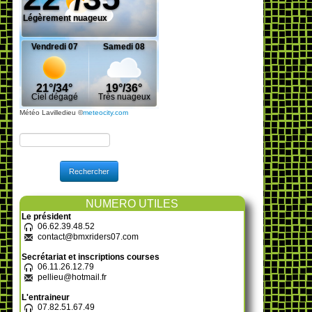
Météo Lavilledieu
©
meteocity.com
Rechercher
NUMERO UTILES
Le président
06.62.39.48.52
contact@bmxriders07.com
Secrétariat et inscriptions courses
06.11.26.12.79
pellieu@hotmail.fr
L'entraineur
07.82.51.67.49