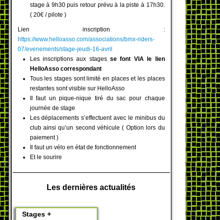
stage à 9h30 puis retour prévu à la piste à 17h30.
( 20€ / pilote )
Lien inscription :
https://www.helloasso.com/associations/bmx-riders-
07/evenements/stage-jeudi-16-avril
Les inscriptions aux stages
se font VIA le lien
HelloAsso correspondant
Tous les stages sont limité en places et les places
restantes sont visible sur HelloAsso
Il faut un pique-nique tiré du sac pour chaque
journée de stage
Les déplacements s’effectuent avec le minibus du
club ainsi qu’un second véhicule ( Option lors du
paiement )
Il faut un vélo en état de fonctionnement
Et le sourire
Les dernières actualités
Stages +